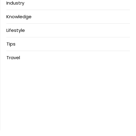
Industry
Knowledge
Lifestyle
Tips
Travel
Anoboy
MerahPutih88
Situs Slot Deposit Qris
Situs Slot Deposit 5k
Anichin
https://motorbalap.id/
Okekios