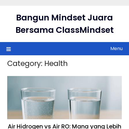
Skip
to
Bangun Mindset Juara
content
Bersama ClassMindset
Menu
Category:
Health
Air Hidrogen vs Air RO: Mana yang Lebih