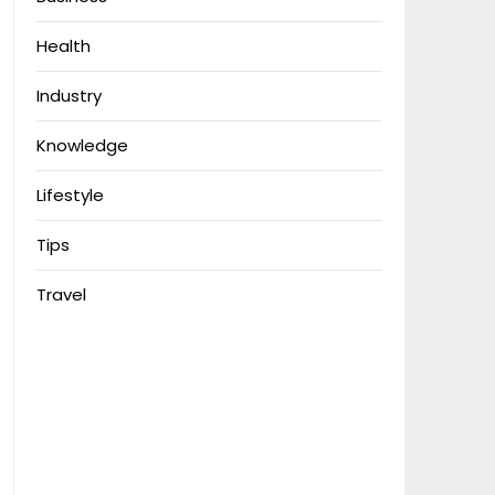
Health
Industry
Knowledge
Lifestyle
Tips
Travel
Anoboy
MerahPutih88
Situs Slot Deposit Qris
Situs Slot Deposit 5k
Anichin