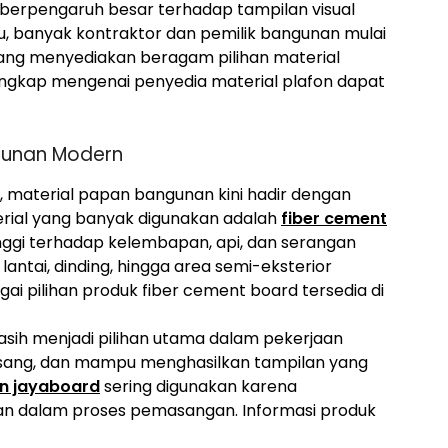
a berpengaruh besar terhadap tampilan visual
u, banyak kontraktor dan pemilik bangunan mulai
ng menyediakan beragam pilihan material
lengkap mengenai penyedia material plafon dapat
gunan Modern
, material papan bangunan kini hadir dengan
terial yang banyak digunakan adalah
fiber cement
tinggi terhadap kelembapan, api, dan serangan
 lantai, dinding, hingga area semi-eksterior
gai pilihan produk fiber cement board tersedia di
masih menjadi pilihan utama dalam pekerjaan
ipasang, dan mampu menghasilkan tampilan yang
on jayaboard
sering digunakan karena
han dalam proses pemasangan. Informasi produk