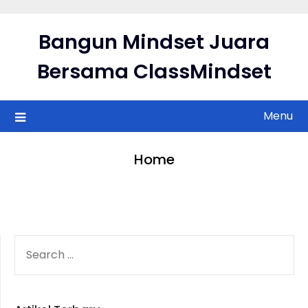
Skip
to
Bangun Mindset Juara
content
Bersama ClassMindset
Menu
Home
SEARCH
FOR: